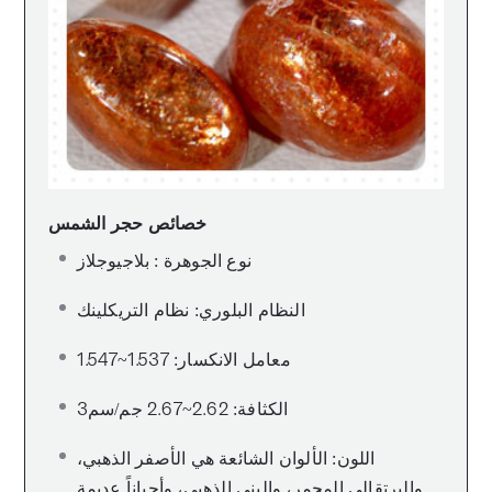
خصائص حجر الشمس
نوع الجوهرة : بلاجيوجلاز
النظام البلوري: نظام التريكلينك
معامل الانكسار: 1.537~1.547
الكثافة: 2.62~2.67 جم/سم3
اللون: الألوان الشائعة هي الأصفر الذهبي،
والبرتقالي المحمر، والبني الذهبي، وأحياناً عديمة