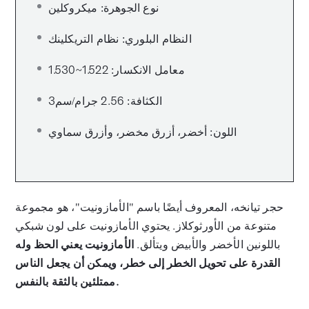
نوع الجوهرة: ميكروكلين
النظام البلوري: نظام التريكلينك
معامل الانكسار: 1.522~1.530
الكثافة: 2.56 جرام/سم3
اللون: أخضر، أزرق مخضر، وأزرق سماوي
حجر تيانخه، المعروف أيضًا باسم "الأمازونيت"، هو مجموعة
متنوعة من الأورثوكلاز. يحتوي الأمازونيت على لون شبكي
باللونين الأخضر والأبيض ويتألق.
الأمازونيت يعني الحظ وله
القدرة على تحويل الخطر إلى خطر، ويمكن أن يجعل الناس
ممتلئين بالثقة بالنفس.