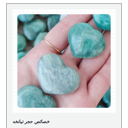
خصائص حجر تيانخه