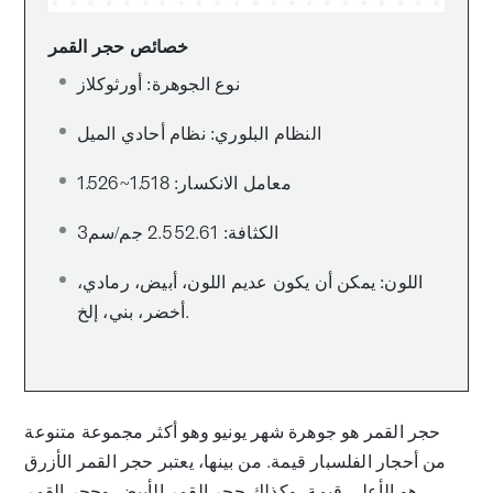
خصائص حجر القمر
نوع الجوهرة: أورثوكلاز
النظام البلوري: نظام أحادي الميل
معامل الانكسار: 1.518~1.526
الكثافة: 2.552.61 جم/سم3
اللون: يمكن أن يكون عديم اللون، أبيض، رمادي،
أخضر، بني، إلخ.
حجر القمر هو جوهرة شهر يونيو وهو أكثر مجموعة متنوعة
من أحجار الفلسبار قيمة. من بينها، يعتبر حجر القمر الأزرق
هو الأعلى قيمة، وكذلك حجر القمر الأبيض وحجر القمر