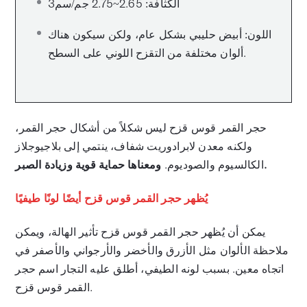
الكثافة: 2.65~2.75 جم/سم3
اللون: أبيض حليبي بشكل عام، ولكن سيكون هناك
ألوان مختلفة من التقزح اللوني على السطح.
حجر القمر قوس قزح ليس شكلاً من أشكال حجر القمر،
ولكنه معدن لابرادوريت شفاف، ينتمي إلى بلاجيوجلاز
ومعناها حماية قوية وزيادة الصبر.
الكالسيوم والصوديوم.
يُظهر حجر القمر قوس قزح أيضًا لونًا طيفيًا
يمكن أن يُظهر حجر القمر قوس قزح تأثير الهالة، ويمكن
ملاحظة الألوان مثل الأزرق والأخضر والأرجواني والأصفر في
اتجاه معين. بسبب لونه الطيفي، أطلق عليه التجار اسم حجر
القمر قوس قزح.