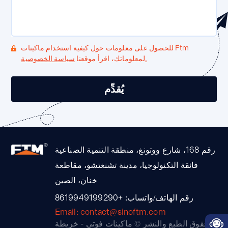
للحصول على معلومات حول كيفية استخدام ماكينات Ftm
سياسة الخصوصية.
لمعلوماتك، اقرأ موقعنا
رقم 168، شارع ووتونغ، منطقة التنمية الصناعية
فائقة التكنولوجيا، مدينة تشنغتشو، مقاطعة
خنان، الصين
رقم الهاتف/واتساب: +8619949199290
Email: contact@sinoftm.com
حقوق الطبع والنشر © ماكينات فوتي -
خريطة