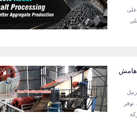
 على
لى
 هامش
رمل
 توفر
لية لغسل الرمال