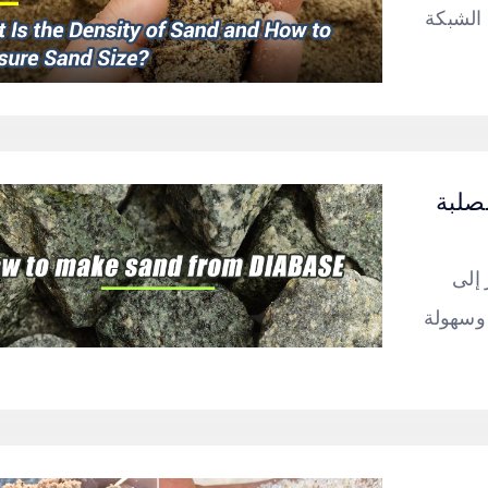
 الشبكة
صلبة
 إلى
 وسهولة