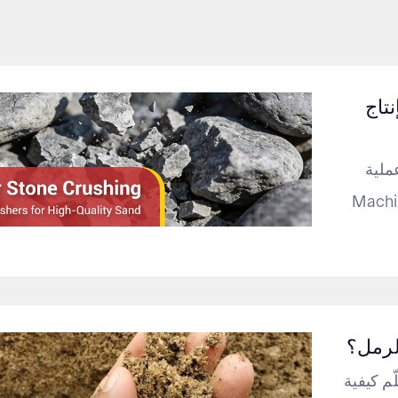
تاج
ة FTM
 قلل تكاليف التآكل وأنتج رملًا
لرمل؟
م كيفية