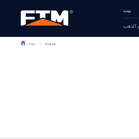
بيت
 الذهب
مدونة
>
بيت