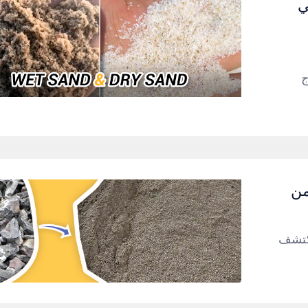
ي
ج
من
اكتشف