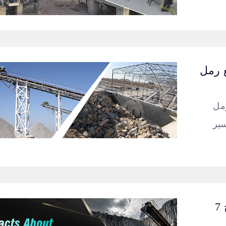
M عالي
 نصائح
سير
7 حقائق عن معالجة البازلت لتحسين إنتاج