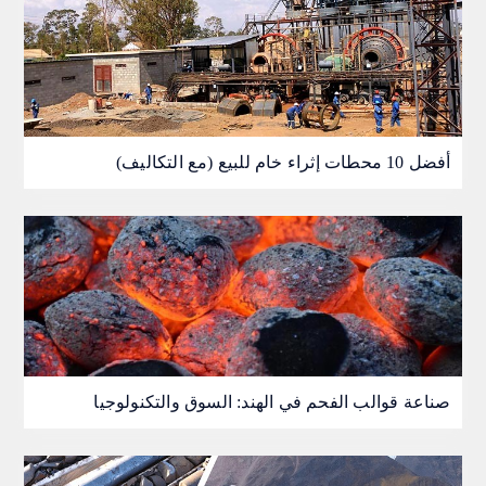
أفضل 10 محطات إثراء خام للبيع (مع التكاليف)
صناعة قوالب الفحم في الهند: السوق والتكنولوجيا