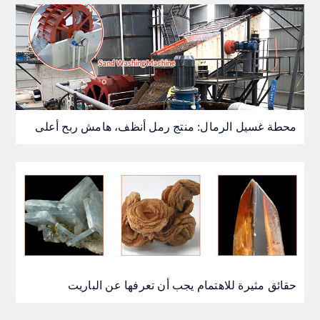
محطة غسيل الرمال: منتج رمل أنظف، هامش ربح أعلى
حقائق مثيرة للاهتمام يجب أن تعرفها عن الباريت