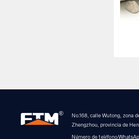
No.168, calle Wutong, zona de
Zhengzhou, provincia de Hen
Número de teléfono/WhatsA