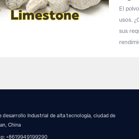
El polv
usos. ¿
sus requ
rendimie
 desarrollo Industrial de alta tecnología, ciudad de
an, China
pp: +8619949199290