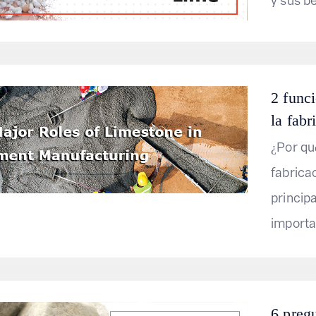
y sus be
2 funci
la fab
¿Por qu
fabrica
princip
importa
6 pregu