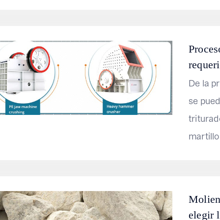
Proces
requer
De la p
se pued
tritura
martillos
Molien
elegir