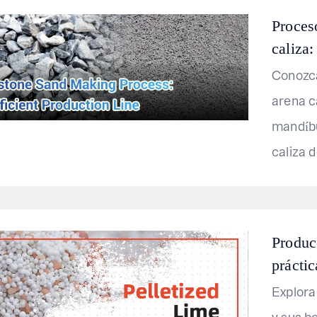
Proces
caliza:
Conozca
arena c
mandíbu
caliza d
Produc
práctic
Explora