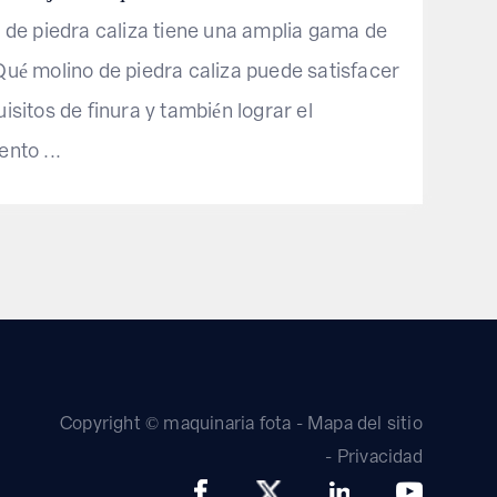
o de piedra caliza tiene una amplia gama de
Qué molino de piedra caliza puede satisfacer
isitos de finura y también lograr el
nto ...
Copyright © maquinaria fota -
Mapa del sitio
-
Privacidad