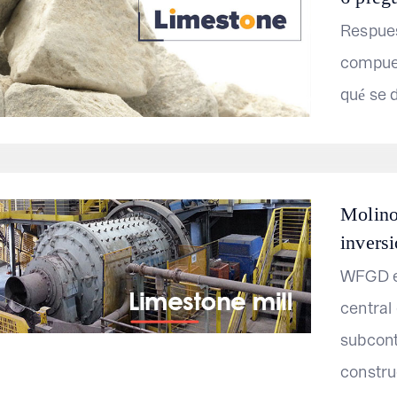
Respues
compues
qué se d
Molino
inversi
WFGD es
central 
subcont
construc