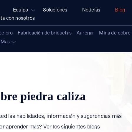
Equipo
Soluciones
Noticias
Blog
ta con nosotros
de oro
Fabricación de briquetas
Agregar
Mina de cobre
Mas
bre piedra caliza
ted las habilidades, información y sugerencias más
rer aprender más? Ver los siguientes blogs