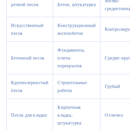
Мелко-
речной песок
Бетон, штукатурка
среднетонн
Искусственный
Конструкционный
Контролир
песок
железобетон
Фундаменты,
Бетонный песок
плиты
Средне-кру
перекрытия
Крупнозернистый
Строительные
Грубый
песок
работы
Кирпичная
Песок для кладки
кладка,
Отлично
штукатурка