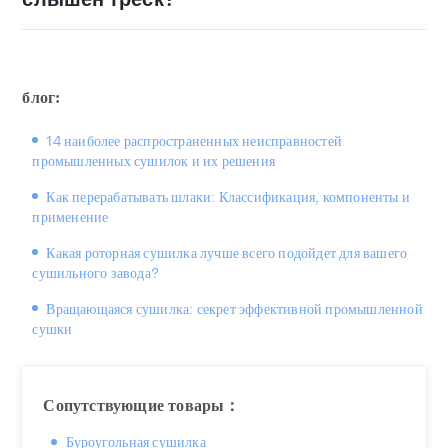
Причин может быть две: одна из них заключается в
блог:
том, что материал в сушилке заблокирован; другая —
в том, что температура в сушилке слишком высокая,
14 наиболее распространенных неисправностей
промышленных сушилок и их решения
что приводит к возгоранию оборудования внутри.
Как перерабатывать шлаки: Классификация, компоненты и
Когда материал засорен, мы должны немедленно
применение
остановить машину и очистить ее. Когда температура
Какая роторная сушилка лучше всего подойдет для вашего
сушилки слишком высокая, мы должны уменьшить
сушильного завода?
подачу топлива, чтобы снизить температуру
Вращающаяся сушилка: секрет эффективной промышленной
оборудования для соответствия производственным
сушки
требованиям.
Сопутствующие товары：
Буроугольная сушилка