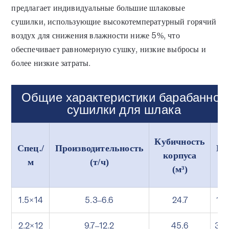
предлагает индивидуальные большие шлаковые
сушилки, использующие высокотемпературный горячий
воздух для снижения влажности ниже 5%, что
обеспечивает равномерную сушку, низкие выбросы и
более низкие затраты.
Общие характеристики барабанной
сушилки для шлака
Кубичность
Спец./
Производительность
Ве
корпуса
м
(т/ч)
(т)
(м³)
1.5×14
5.3–6.6
24.7
19.
2.2×12
9.7–12.2
45.6
33.