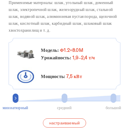
Применимые материалы: шлак, угольный шлак, доменный
шлак, электропечной шлак, железорудный шлак, стальной
шлак, водяной шлак, алюминиевая пустая порода, щелочной
шлак, кислотный шлак, карбидный шлак, шлаковый шлак
хвостохранилищ и т. д.
Модель:
Φ1.2×8.0M
Урожайность:
1,9–2,4 т/ч
Мощность:
7,5 кВт
миниатюрный
средний
большой
настраиваемый