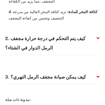
المجفف، مما يزيد من الكفاءة.
d. كثافة التبخر للمادة:
تزيد كثافة التبخر العالية من سرعة
التجفيف وتحسن من كفاءة المجفف.
2. كيف يتم التحكم في درجة حرارة مجفف
الرمل الدوار في الشتاء؟
a. أضف الوقود تدريجيًا بناءً على قراءات درجات الحرارة
لتجنب التقلبات وتوفير الطاقة.
3. كيف يمكن صيانة مجفف الرمل النهري؟
b. استخدم الوقود والدرجة المناسبة للمادة، واختر الوقود
عالي السعرات الحرارية عند الحاجة.
قم بتنظيف المناطق الأساسية بانتظام مثل فتحات التغذية
مدونة ذات صلة:
c. عزل المجفف في الطقس البارد للحفاظ على درجات
والتفريغ وداخل الأسطوانة لمنع انسداد الغبار وضمان تدفق