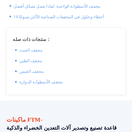
حرارة مستقرة وتقليل الحاجة لإعادة التجفيف.
هواء سلس في عملية تجفيف الرمل. تحقق من تزييت
مجفف الأسطوانة الواحدة: لماذا يعمل بشكل أفضل
التروس والمحامل لمنع التآكل، وافحص نظام الاحتراق
d. تركيب جهاز تحكم في درجة الحرارة لمراقبة وضبط
14 أخطاء وحلول في المجففات الصناعية الأكثر شيوعًا
للتأكد من إمدادات الوقود المناسبة وتوزيع الحرارة بشكل
الوقود والتهوية.
موحد، وقم باستبدال الأجزاء البالية مثل الأسطوانة
والمحامل والختم للحفاظ على كفاءة تجفيف الرمل.
منتجات ذات صله：
مجفف الخبث
مجفف الطين
مجفف الجبس
مجفف الأسطوانة الدوارة
ماكينات FTM-
قاعدة تصنيع وتصدير آلات التعدين الخضراء والذكية