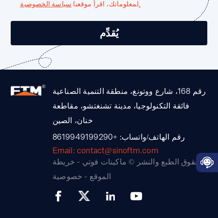
سياسة الخصوصية.
لمعلوماتك، اقرأ موقعنا
رقم 168، شارع ووتونغ، منطقة التنمية الصناعية
فائقة التكنولوجيا، مدينة تشنغتشو، مقاطعة
خنان، الصين
رقم الهاتف/واتساب: +8619949199290
Email: contact@sinoftm.com
حقوق الطبع والنشر © ماكينات فوتي -
خريطة
الموقع
-
خصوصية