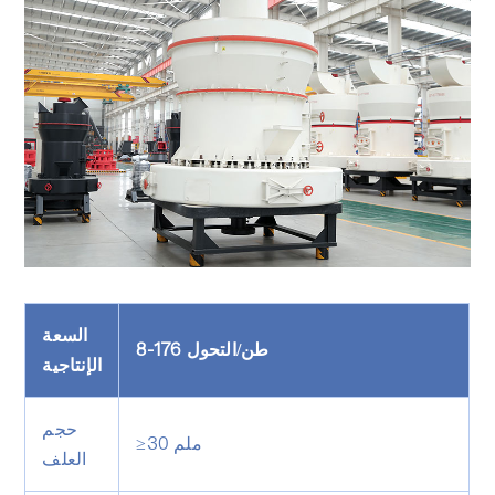
السعة
8-176 طن/التحول
الإنتاجية
حجم
≥30 ملم
العلف