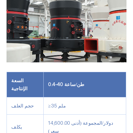
السعة
0.4-40 طن/ساعة
الإنتاجية
≥35 ملم
حجم العلف
14,600.00 دولار/المجموعة (أدنى
يكلف
سعر)