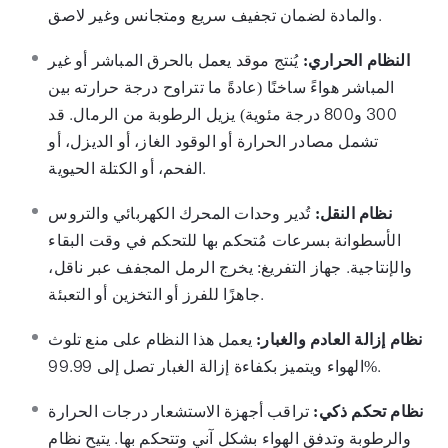
والمادة لضمان تجفيف سريع ومتجانس وغير لاصق.
النظام الحراري:
يُنتج موقد يعمل بالحرق المباشر أو غير
المباشر هواءً ساخنًا (عادةً ما تتراوح درجة حرارته بين
300 و800 درجة مئوية) يزيل الرطوبة من الرمال. قد
تشمل مصادر الحرارة أو الوقود الغاز، أو الديزل، أو
الفحم، أو الكتلة الحيوية.
نظام النقل:
تُدير وحدات المحرك الكهربائي والتروس
الأسطوانة بسرعات مُتحكم بها للتحكم في وقت البقاء
والإنتاجية. جهاز التفريغ: يخرج الرمل المجفف عبر ناقل،
جاهزًا للفرز أو التخزين أو التعبئة.
نظام إزالة العادم والغبار:
يعمل هذا النظام على منع تلوث
الهواء ويتميز بكفاءة إزالة الغبار تصل إلى 99.99%.
نظام تحكم ذكي:
تراقب أجهزة الاستشعار درجات الحرارة
والرطوبة وتدفق الهواء بشكل آني وتتحكم بها. يتيح نظام