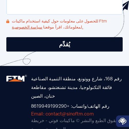
للحصول على معلومات حول كيفية استخدام ماكينات Ftm
سياسة الخصوصية.
لمعلوماتك، اقرأ موقعنا
رقم 168، شارع ووتونغ، منطقة التنمية الصناعية
فائقة التكنولوجيا، مدينة تشنغتشو، مقاطعة
خنان، الصين
رقم الهاتف/واتساب: +8619949199290
Email: contact@sinoftm.com
حقوق الطبع والنشر © ماكينات فوتي -
خريطة