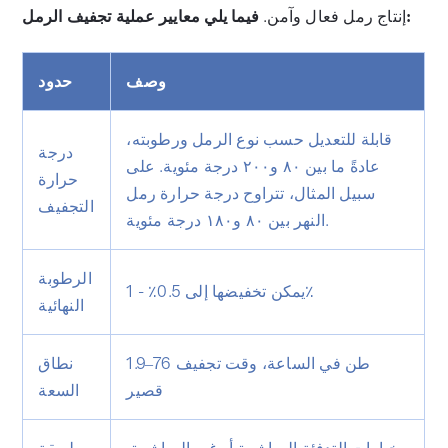
فيما يلي معايير عملية تجفيف الرمل:
إنتاج رمل فعال وآمن.
وصف
حدود
قابلة للتعديل حسب نوع الرمل ورطوبته،
درجة
عادةً ما بين ٨٠ و٢٠٠ درجة مئوية. على
حرارة
سبيل المثال، تتراوح درجة حرارة رمل
التجفيف
النهر بين ٨٠ و١٨٠ درجة مئوية.
الرطوبة
يمكن تخفيضها إلى 0.5٪ - 1٪
النهائية
1.9–76 طن في الساعة، وقت تجفيف
نطاق
قصير
السعة