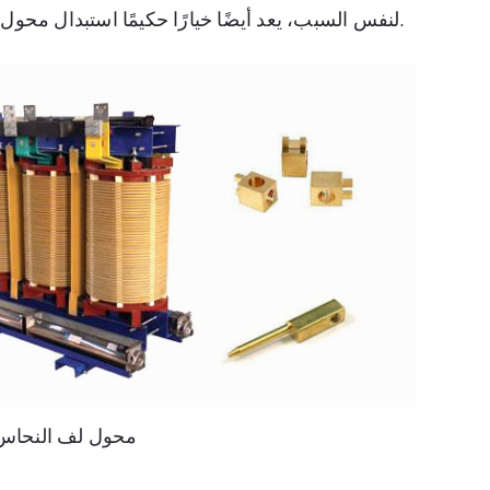
لنفس السبب، يعد أيضًا خيارًا حكيمًا استبدال محول ملفات الألومنيوم بمحول ملفات نحاس موفر للطاقة.
محول لف النحاس 