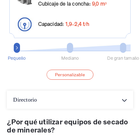
Cubicaje de la concha:
9,0 m³
Capacidad:
1,9–2,4 t/h
Pequeño
Mediano
De gran tamaño
Personalizable
Directorio
¿Por qué utilizar equipos de secado
de minerales?