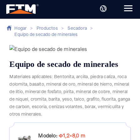
Hogar
>
Productos
>
Secadora
>
Equipo de secado de minerales
Equipo de secado de minerales
Materiales aplicables: Bentonita, arcilla, piedra caliza, roca
dolomita, basalto, mineral de oro, mineral de hierro, mineral
de litio, mineral de fosfato, pirita, mineral de cobre, mineral
de níquel, cromita, barita, yeso, talco, grafito, fluorita, ganga
de carbón, escoria, cenizas volantes, bórax, vermiculita y
otros minerales.
Modelo:
Φ1,2×8,0 m