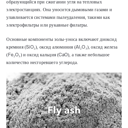
образующийся при сжигании угля на тепловых
электростанциях. Она уносится дымовыми газами и
улавливается системами пылеудаления, такими как
электрофильтры или рукавные фильтры.
Основные компоненты золы-уноса включают диоксид
кремния (SiO₂), оксид алюминия (Al₂O₃), оксид железа
(Fe₂O₃) и оксид кальция (CaO), а также небольшое
количество несгоревшего углерода.