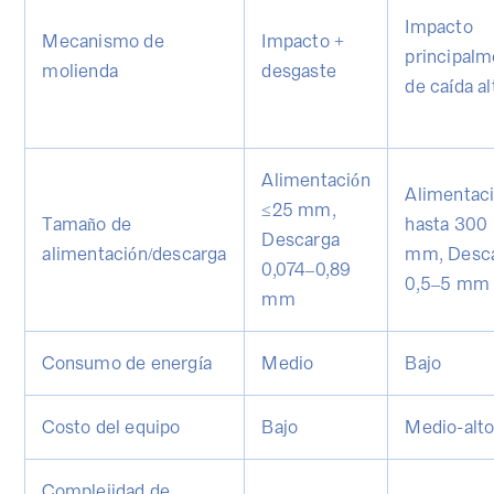
Impacto
Mecanismo de
Impacto +
principalm
molienda
desgaste
de caída al
Alimentación
Alimentac
≤25 mm,
Tamaño de
hasta 300
Descarga
alimentación/descarga
mm, Desc
0,074–0,89
0,5–5 mm
mm
Consumo de energía
Medio
Bajo
Costo del equipo
Bajo
Medio-alt
Complejidad de