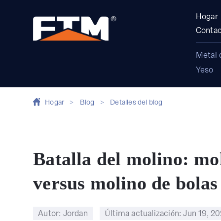
Hogar
Contac
Metal 
Yeso
Hogar
>
Blog
>
Detalles del blog
Batalla del molino: mol
versus molino de bola
Autor: Jordan
Última actualización:
Jun 19, 2