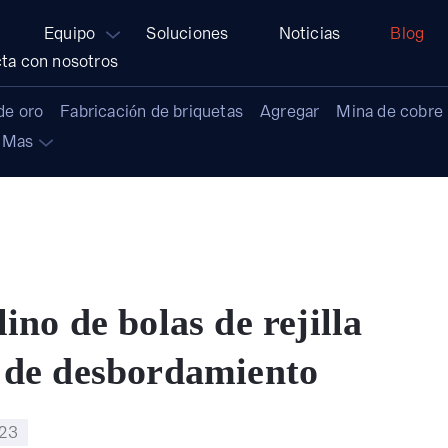
Equipo
Soluciones
Noticias
Blog
ta con nosotros
de oro
Fabricación de briquetas
Agregar
Mina de cobre
Mas
ino de bolas de rejilla
s de desbordamiento
023