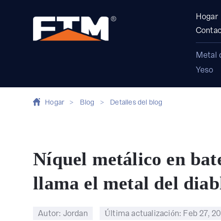
Hogar
Contac
Metal 
Yeso
Hogar
>
Blog
>
Detalles del blog
Níquel metálico en bate
llama el metal del diab
Autor: Jordan
Última actualización:
Feb 27, 2