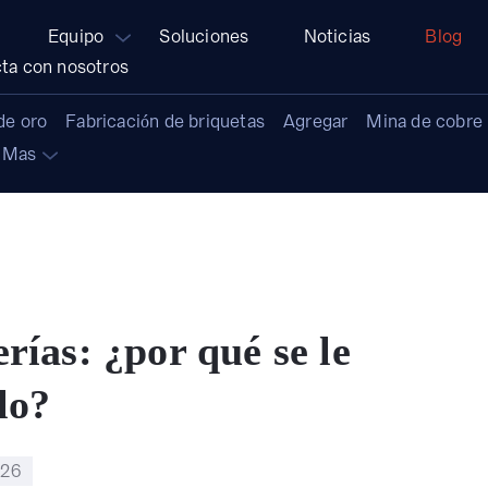
Equipo
Soluciones
Noticias
Blog
ta con nosotros
de oro
Fabricación de briquetas
Agregar
Mina de cobre
Mas
rías: ¿por qué se le
lo?
026