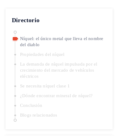
Directorio
Níquel: el único metal que lleva el nombre
del diablo
Propiedades del níquel
La demanda de níquel impulsada por el
crecimiento del mercado de vehículos
eléctricos
Se necesita níquel clase 1
¿Dónde encontrar mineral de níquel?
Conclusión
Blogs relacionados