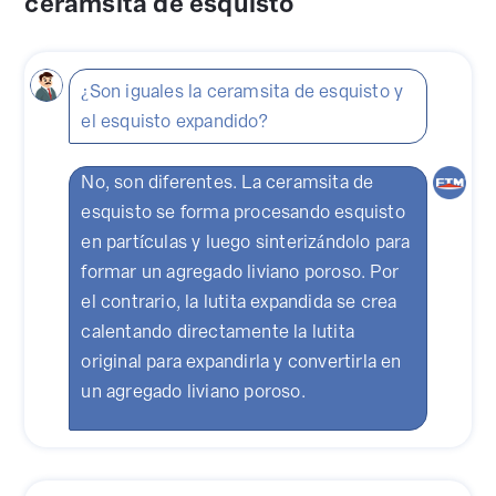
ceramsita de esquisto
¿Son iguales la ceramsita de esquisto y
el esquisto expandido?
No, son diferentes. La ceramsita de
esquisto se forma procesando esquisto
en partículas y luego sinterizándolo para
formar un agregado liviano poroso. Por
el contrario, la lutita expandida se crea
calentando directamente la lutita
original para expandirla y convertirla en
un agregado liviano poroso.