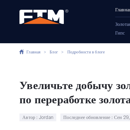
Главна
Золота
Гипс
Главная
>
Блог
>
Подробности в блоге
Увеличьте добычу зо
по переработке золот
Автор : Jordan
Последнее обновление :
Сен 29