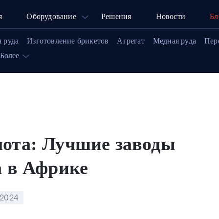
я
Оборудование
Решения
Новости
Бл
я руда
Изготовление брикетов
Агрегат
Медная руда
Пер
Более
лота: Лучшие заводы
а в Африке
,2024