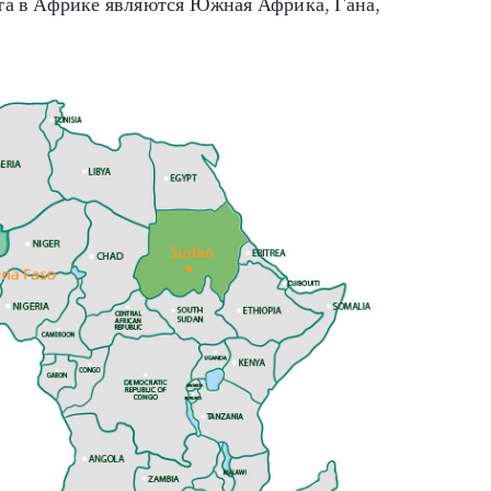
а в Африке являются Южная Африка, Гана,