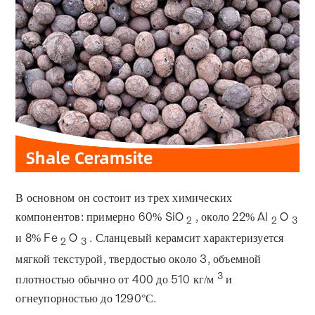
В основном он состоит из трех химических
компонентов: примерно 60% SiO
, около 22% Al
O
2
2
3
и 8% Fe
O
. Сланцевый керамсит характеризуется
2
3
мягкой текстурой, твердостью около 3, объемной
3
плотностью обычно от 400 до 510 кг/м
и
огнеупорностью до 1290°С.