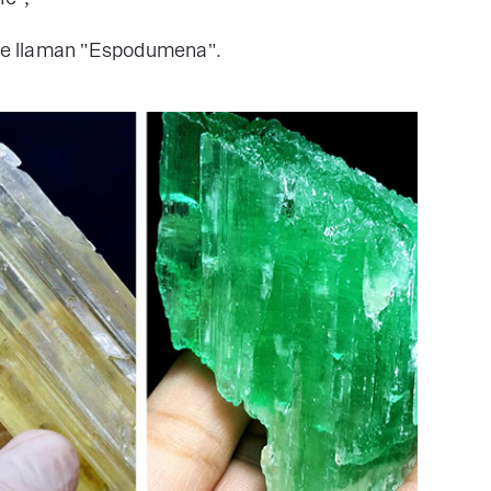
se llaman "Espodumena".