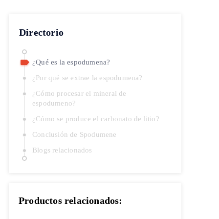
Directorio
¿Qué es la espodumena?
¿Por qué se extrae la espodumena?
¿Cómo procesar el mineral de
espodumeno?
¿Cómo se produce el carbonato de litio?
Conclusión de Spodumene
Blogs relacionados
Productos relacionados: