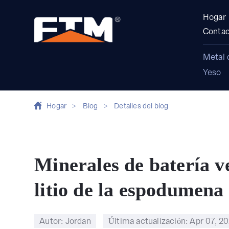
Hogar
Contac
Metal 
Yeso
Hogar
>
Blog
>
Detalles del blog
Minerales de batería v
litio de la espodumena
Autor: Jordan
Última actualización:
Apr 07, 2