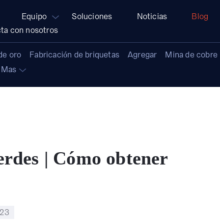
Equipo
Soluciones
Noticias
Blog
ta con nosotros
de oro
Fabricación de briquetas
Agregar
Mina de cobre
Mas
erdes | Cómo obtener
023