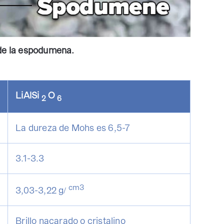
de la espodumena.
LiAlSi
O
2
6
La dureza de Mohs es 6,5-7
3.1-3.3
cm3
3,03-3,22 g/
Brillo nacarado o cristalino