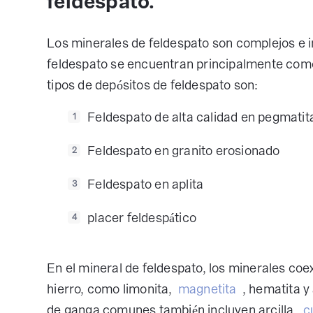
feldespato.
Los minerales de feldespato son complejos e 
feldespato se encuentran principalmente como 
tipos de depósitos de feldespato son:
Feldespato de alta calidad en pegmatit
1
Feldespato en granito erosionado
2
Feldespato en aplita
3
placer feldespático
4
En el mineral de feldespato, los minerales co
hierro, como limonita,
magnetita
, hematita y
de ganga comunes también incluyen arcilla,
c