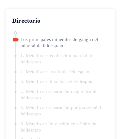
Directorio
Los principales minerales de ganga del
mineral de feldespato.
1. Método de recolección manual de
feldespato
2. Método de lavado de feldespato
3. Método de flotación de feldespato
4. Método de separación magnética de
feldespato.
5. Método de separación por gravedad de
feldespato
6. Método de lixiviación con ácido de
feldespato