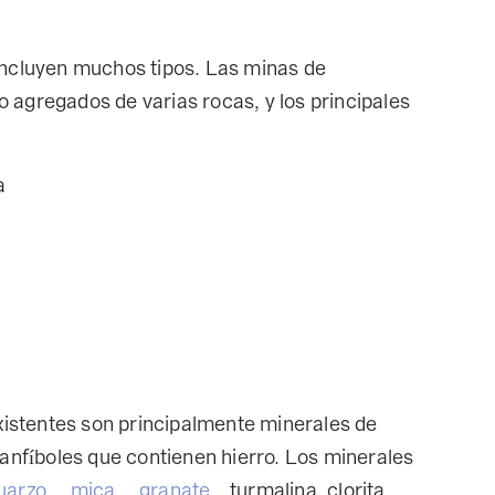
incluyen muchos tipos. Las minas de
agregados de varias rocas, y los principales
a
existentes son principalmente minerales de
 anfíboles que contienen hierro. Los minerales
uarzo
,
mica
,
granate
, turmalina, clorita,