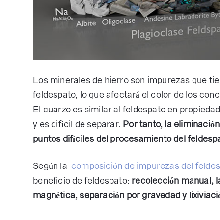
Los minerales de hierro son impurezas que ti
feldespato, lo que afectará el color de los con
El cuarzo es similar al feldespato en propieda
y es difícil de separar.
Por tanto, la eliminación
puntos difíciles del procesamiento del feldesp
Según la
composición de impurezas del felde
beneficio de feldespato:
recolección manual, l
magnética, separación por gravedad y lixiviaci