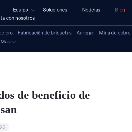
Equipo
Soluciones
Noticias
Blog
ta con nosotros
de oro
Fabricación de briquetas
Agregar
Mina de cobre
Mas
dos de beneficio de
esan
023