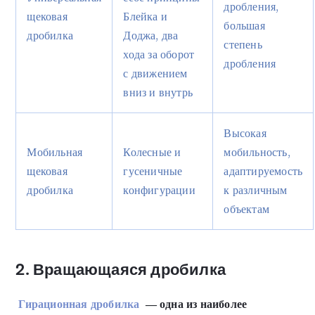
дробления,
щековая
Блейка и
большая
дробилка
Доджа, два
степень
хода за оборот
дробления
с движением
вниз и внутрь
Высокая
Мобильная
Колесные и
мобильность,
щековая
гусеничные
адаптируемость
дробилка
конфигурации
к различным
объектам
2. Вращающаяся дробилка
Гирационная дробилка
— одна из наиболее