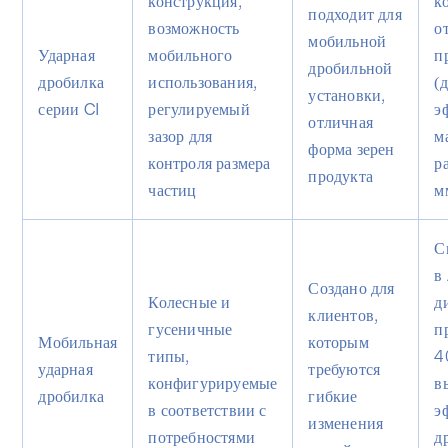
конструкция,
к
подходит для
возможность
о
мобильной
Ударная
мобильного
п
дробильной
дробилка
использования,
(
установки,
серии CI
регулируемый
э
отличная
зазор для
м
форма зерен
контроля размера
р
продукта
частиц
м
С
в
Создано для
Колесные и
д
клиентов,
гусеничные
п
Мобильная
которым
типы,
4
ударная
требуются
конфигурируемые
в
дробилка
гибкие
в соответствии с
э
изменения
потребностями
д