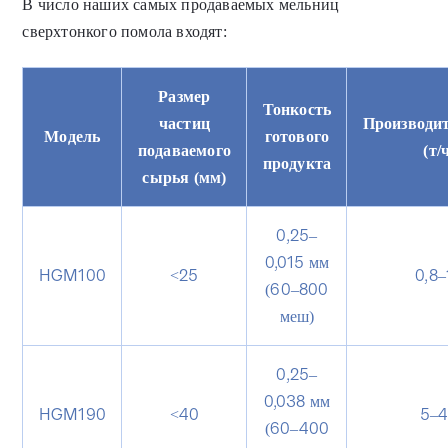
В число наших самых продаваемых мельниц
сверхтонкого помола входят:
Размер
Тонкость
частиц
Производит
Модель
готового
подаваемого
(т/
продукта
сырья (мм)
0,25–
0,015 мм
HGM100
<25
0,8–
(60–800
меш)
0,25–
0,038 мм
HGM190
<40
5–
(60–400