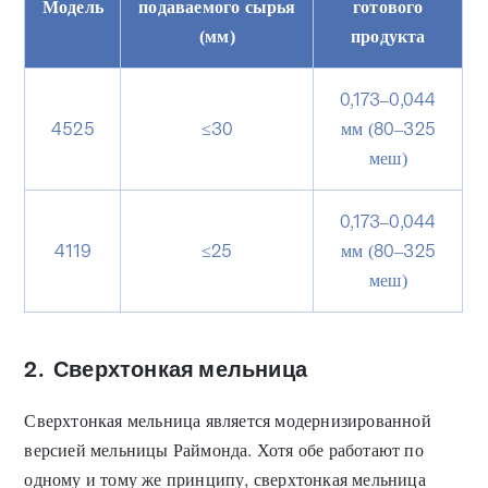
Модель
подаваемого сырья
готового
(мм)
продукта
0,173–0,044
4525
≤30
мм (80–325
меш)
0,173–0,044
4119
≤25
мм (80–325
меш)
2.
Сверхтонкая мельница
Сверхтонкая мельница является модернизированной
версией мельницы Раймонда. Хотя обе работают по
одному и тому же принципу, сверхтонкая мельница