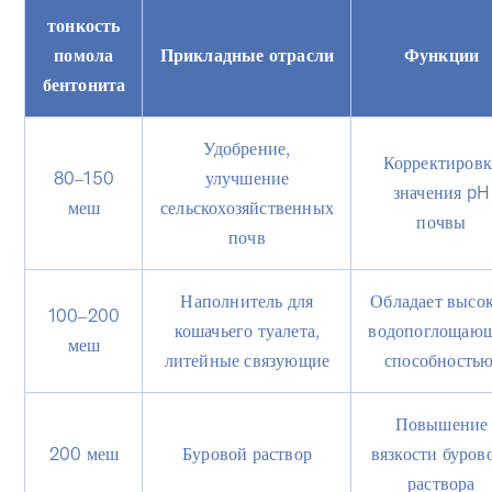
тонкость
помола
Прикладные отрасли
Функции
бентонита
Удобрение,
Корректировк
80–150
улучшение
значения pH
меш
сельскохозяйственных
почвы
почв
Наполнитель для
Обладает высо
100–200
кошачьего туалета,
водопоглощаю
меш
литейные связующие
способностью
Повышение
200 меш
Буровой раствор
вязкости буров
раствора