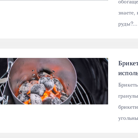
обогаще
знаете,
руды?...
Брикет
исполь
Брикеты
гранулы
брикети
угольны