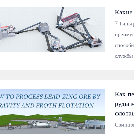
Какие
7 Типы 
преимущ
способн
службы и
Как п
руды 
флота
Свинцо