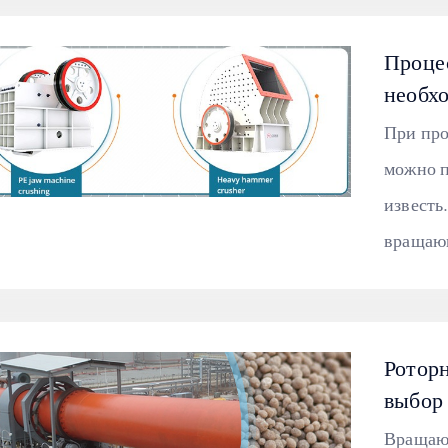
Процес
необх
При про
можно п
известь
вращающ
Ротор
выбор
Вращающ