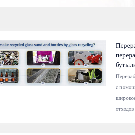
Перера
перер
бутыл
Перераб
с помощ
широкое
отходов 