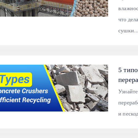
влажнос
что дел
сушки...
5 тип
перер
Узнайте
перераб
и песко