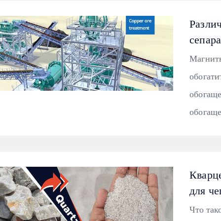
Разли
сепар
Магнитн
обогати
обогаще
обогаще
Кварце
для че
Что так