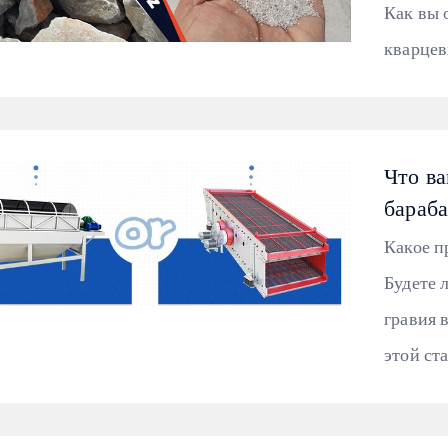
Как вы 
кварцев
Что в
бараб
Какое п
Будете 
гравия 
этой ста