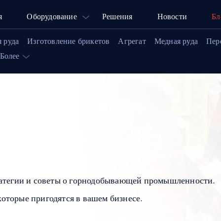
я
Оборудование
Решения
Новости
Бл
я руда
Изготовление брикетов
Агрегат
Медная руда
Пер
Более
0
ратегии и советы о горнодобывающей промышленности.
которые пригодятся в вашем бизнесе.